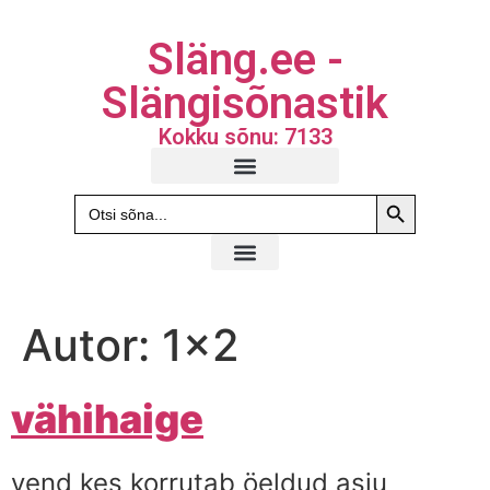
Släng.ee -
Slängisõnastik
Kokku sõnu: 7133
Search Butto
Search
for:
Autor:
1x2
vähihaige
vend kes korrutab öeldud asju