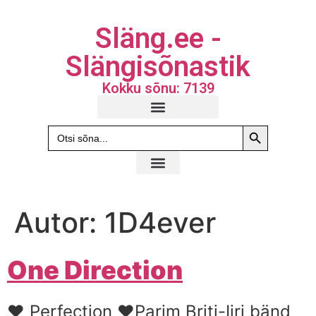
Släng.ee -
Slängisõnastik
Kokku sõnu: 7139
Search Butto
Search
for:
Autor:
1D4ever
One Direction
♥ Perfection ♥Parim Briti-Iiri bänd