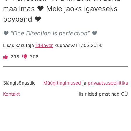
maailmas ♥ Meie jaoks igaveseks
boyband ♥
♥ "One Direction is perfection" ♥
Lisas kasutaja
1d4ever
kuupäeval 17.03.2014.
298
308
Slängisõnastik
Müügitingimused
ja
privaatsuspoliitika
Kontakt
lis riided pmst naq OÜ