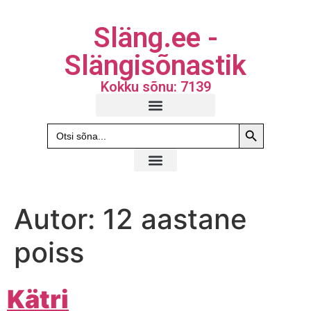
Släng.ee -
Slängisõnastik
Kokku sõnu: 7139
Search Butto
Search
for:
Autor:
12 aastane
poiss
Kätri