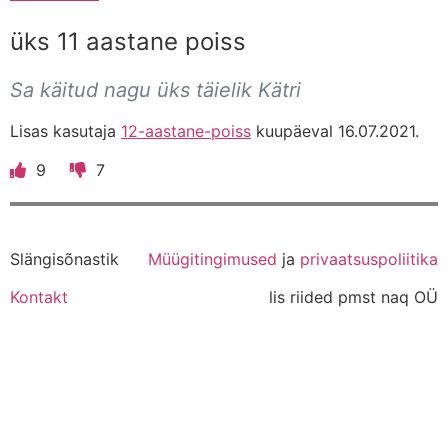
üks 11 aastane poiss
Sa käitud nagu üks täielik Kätri
Lisas kasutaja
12-aastane-poiss
kuupäeval 16.07.2021.
9
7
Slängisõnastik
Müügitingimused
ja
privaatsuspoliitika
Kontakt
lis riided pmst naq OÜ