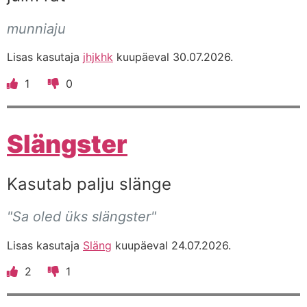
munniaju
Lisas kasutaja
jhjkhk
kuupäeval 30.07.2026.
1
0
Slängster
Kasutab palju slänge
"Sa oled üks slängster"
Lisas kasutaja
Släng
kuupäeval 24.07.2026.
2
1