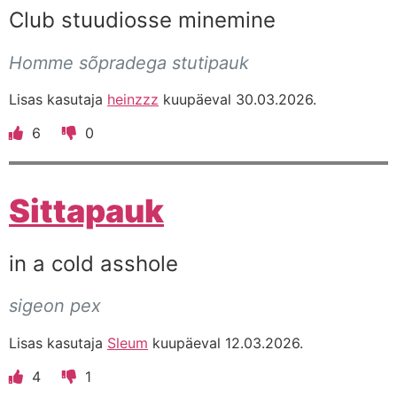
Club stuudiosse minemine
Homme sõpradega stutipauk
Lisas kasutaja
heinzzz
kuupäeval 30.03.2026.
6
0
Sittapauk
in a cold asshole
sigeon pex
Lisas kasutaja
Sleum
kuupäeval 12.03.2026.
4
1