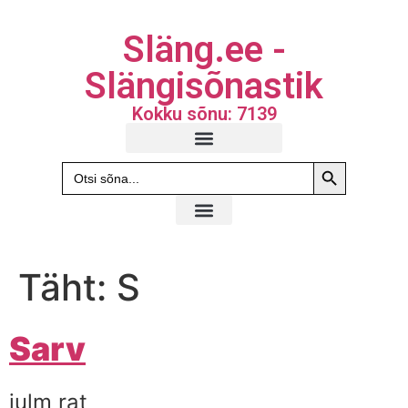
Släng.ee -
Slängisõnastik
Kokku sõnu: 7139
Search Butto
Search
for:
Täht:
S
Sarv
julm rat