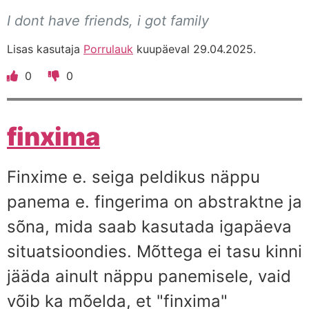
I dont have friends, i got family
Lisas kasutaja
Porrulauk
kuupäeval 29.04.2025.
0
0
finxima
Finxime e. seiga peldikus näppu
panema e. fingerima on abstraktne ja
sõna, mida saab kasutada igapäeva
situatsioondies. Mõttega ei tasu kinni
jääda ainult näppu panemisele, vaid
võib ka mõelda, et "finxima"