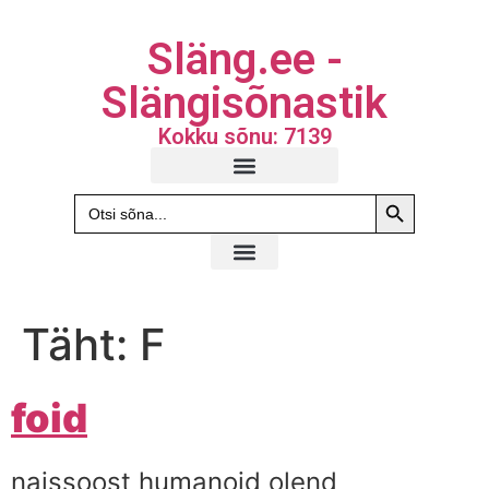
Släng.ee -
Slängisõnastik
Kokku sõnu: 7139
Search Butto
Search
for:
Täht:
F
foid
naissoost humanoid olend