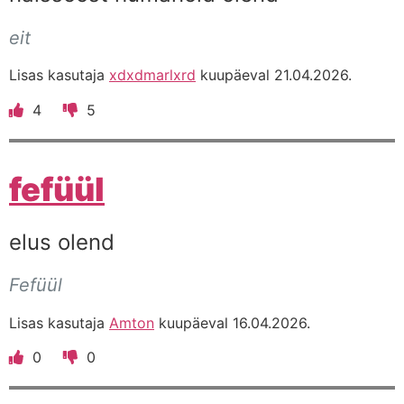
eit
Lisas kasutaja
xdxdmarlxrd
kuupäeval 21.04.2026.
4
5
fefüül
elus olend
Fefüül
Lisas kasutaja
Amton
kuupäeval 16.04.2026.
0
0