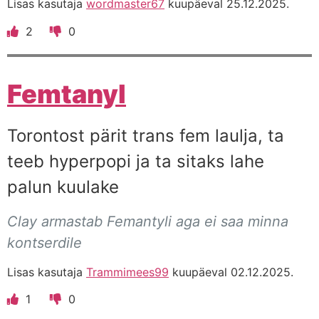
Lisas kasutaja
wordmaster67
kuupäeval 25.12.2025.
2
0
Femtanyl
Torontost pärit trans fem laulja, ta
teeb hyperpopi ja ta sitaks lahe
palun kuulake
Clay armastab Femantyli aga ei saa minna
kontserdile
Lisas kasutaja
Trammimees99
kuupäeval 02.12.2025.
1
0