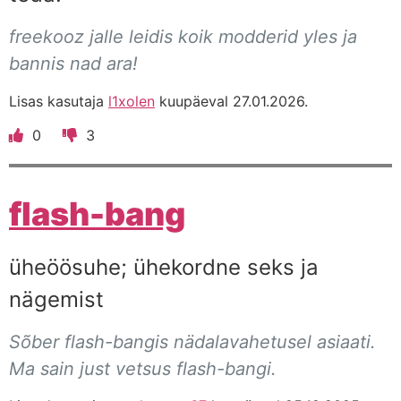
freekooz jalle leidis koik modderid yles ja
bannis nad ara!
Lisas kasutaja
l1xolen
kuupäeval 27.01.2026.
0
3
flash-bang
üheöösuhe; ühekordne seks ja
nägemist
Sõber flash-bangis nädalavahetusel asiaati.
Ma sain just vetsus flash-bangi.