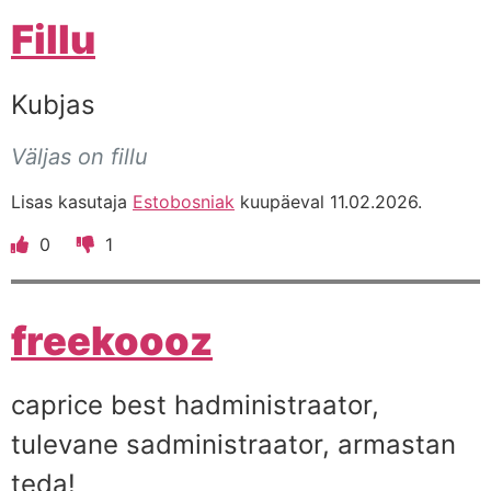
Fillu
Kubjas
Väljas on fillu
Lisas kasutaja
Estobosniak
kuupäeval 11.02.2026.
0
1
freekoooz
caprice best hadministraator,
tulevane sadministraator, armastan
teda!