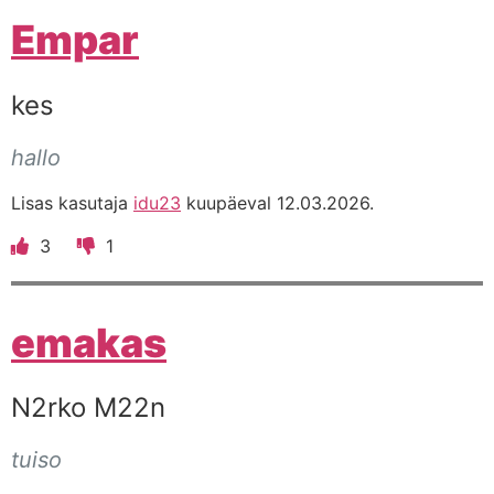
Empar
kes
hallo
Lisas kasutaja
idu23
kuupäeval 12.03.2026.
3
1
emakas
N2rko M22n
tuiso