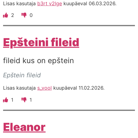
Lisas kasutaja
b3rt v2lge
kuupäeval 06.03.2026.
2
0
Epšteini fileid
fileid kus on epštein
Epštein fileid
Lisas kasutaja
s_vool
kuupäeval 11.02.2026.
1
1
Eleanor