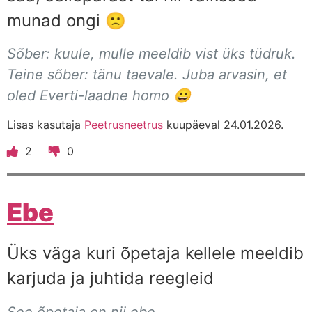
munad ongi 🙁
Sõber: kuule, mulle meeldib vist üks tüdruk.
Teine sõber: tänu taevale. Juba arvasin, et
oled Everti-laadne homo 😀
Lisas kasutaja
Peetrusneetrus
kuupäeval 24.01.2026.
2
0
Ebe
Üks väga kuri õpetaja kellele meeldib
karjuda ja juhtida reegleid
See õpetaja on nii ebe