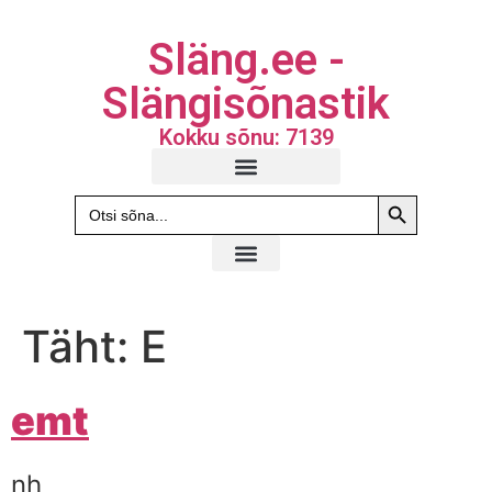
Släng.ee -
Slängisõnastik
Kokku sõnu: 7139
Search Butto
Search
for:
Täht:
E
emt
nh