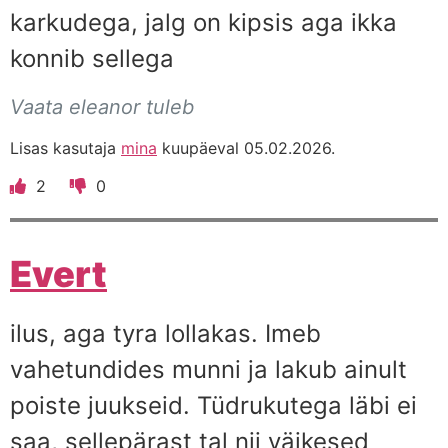
karkudega, jalg on kipsis aga ikka
konnib sellega
Vaata eleanor tuleb
Lisas kasutaja
mina
kuupäeval 05.02.2026.
2
0
Evert
ilus, aga tyra lollakas. Imeb
vahetundides munni ja lakub ainult
poiste juukseid. Tüdrukutega läbi ei
saa, sellepärast tal nii väikesed