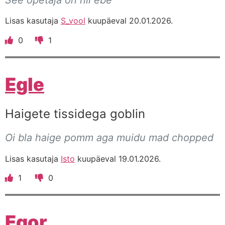
Lisas kasutaja
S_vool
kuupäeval 20.01.2026.
0
1
Egle
Haigete tissidega goblin
Oi bla haige pomm aga muidu mad chopped
Lisas kasutaja
Isto
kuupäeval 19.01.2026.
1
0
Egor