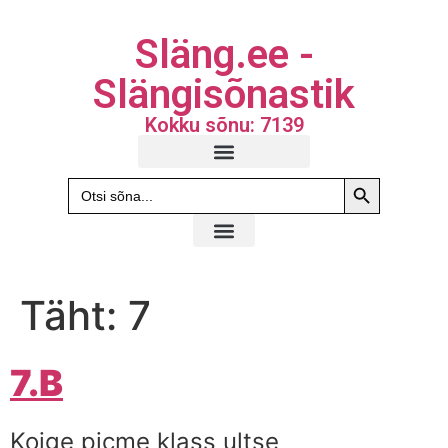
Släng.ee -
Slängisõnastik
Kokku sõnu: 7139
Search Butto
Search
for:
Täht:
7
7.B
Koige picme klass ultse