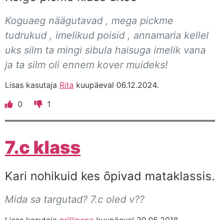
Koguaeg näägutavad , mega pickme
tudrukud , imelikud poisid , annamaria kellel
uks silm ta mingi sibula haisuga imelik vana
ja ta silm oli ennem kover muideks!
Lisas kasutaja
Rita
kuupäeval 06.12.2024.
0
1
7.c klass
Kari nohikuid kes õpivad mataklassis.
Mida sa targutad? 7.c oled v??
Lisas kasutaja
prillipapa
kuupäeval 30.05.2018.