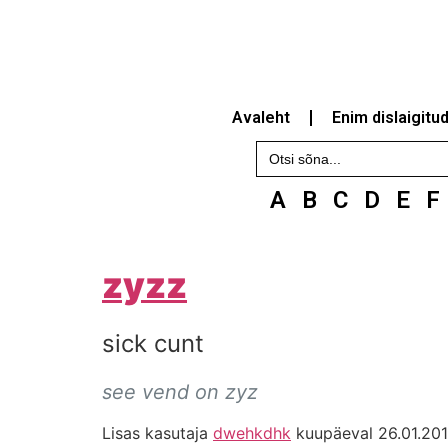
Avaleht
Enim dislaigitu
Search
for:
A
B
C
D
E
F
zyzz
sick cunt
see vend on zyz
Lisas kasutaja
dwehkdhk
kuupäeval 26.01.201