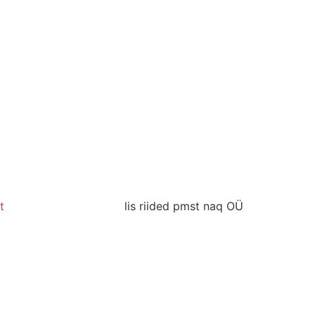
t
lis riided pmst naq OÜ