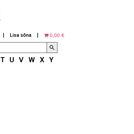
k
Lisa sõna
0,00 €
Search Button
T
U
V
W
X
Y