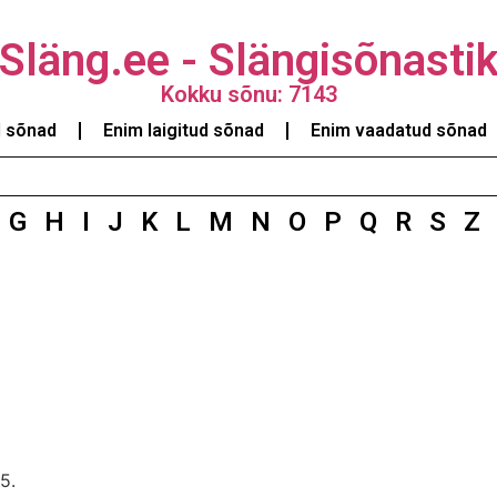
Släng.ee - Slängisõnasti
Kokku sõnu: 7143
d sõnad
Enim laigitud sõnad
Enim vaadatud sõnad
G
H
I
J
K
L
M
N
O
P
Q
R
S
Z
5.