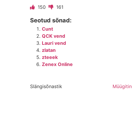
150
161
Seotud sõnad:
Cunt
QCK vend
Lauri vend
zlatan
zteeek
Zenex Online
Slängisõnastik
Müügiti