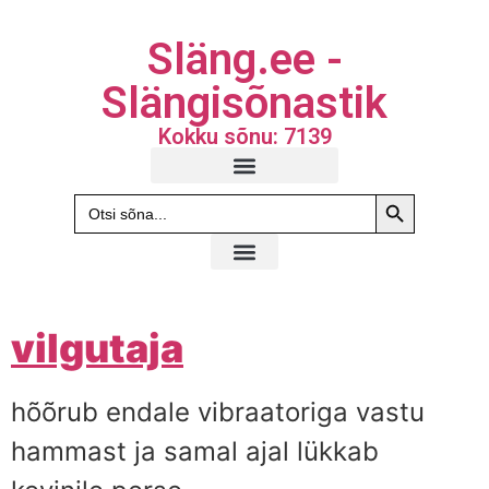
Släng.ee -
Slängisõnastik
Kokku sõnu: 7139
Search Butto
Search
for:
vilgutaja
hõõrub endale vibraatoriga vastu
hammast ja samal ajal lükkab