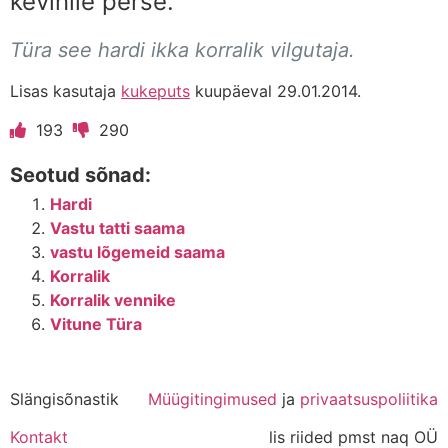
kevinile perse.
Türa see hardi ikka korralik vilgutaja.
Lisas kasutaja
kukeputs
kuupäeval 29.01.2014.
193
290
Seotud sõnad:
Hardi
Vastu tatti saama
vastu lõgemeid saama
Korralik
Korralik vennike
Vitune Türa
Slängisõnastik
Müügitingimused
ja
privaatsuspoliitika
Kontakt
lis riided pmst naq OÜ