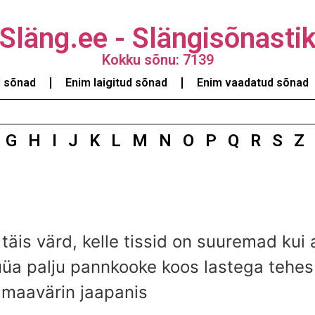
Släng.ee - Slängisõnasti
Kokku sõnu: 7139
d sõnad
Enim laigitud sõnad
Enim vaadatud sõnad
G
H
I
J
K
L
M
N
O
P
Q
R
S
Z
täis värd, kelle tissid on suuremad kui 
üüa palju pannkooke koos lastega tehes 
i maavärin jaapanis