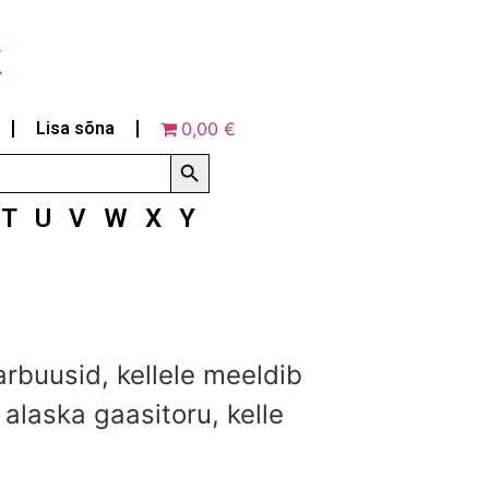
k
Lisa sõna
0,00 €
Search Button
T
U
V
W
X
Y
arbuusid, kellele meeldib
alaska gaasitoru, kelle