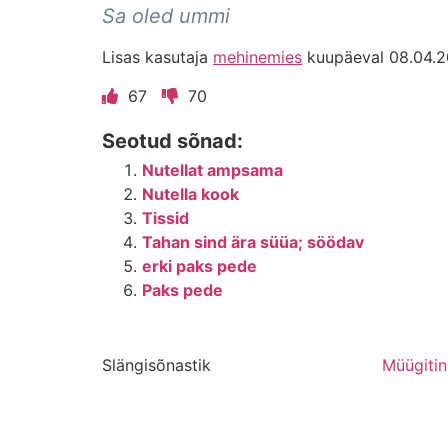
Sa oled ummi
Lisas kasutaja
mehinemies
kuupäeval 08.04.2
67
70
Seotud sõnad:
Nutellat ampsama
Nutella kook
Tissid
Tahan sind ära süüa; söödav
erki paks pede
Paks pede
Slängisõnastik
Müügiti