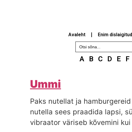
Avaleht
Enim dislaigitu
Search
for:
A
B
C
D
E
F
Ummi
Paks nutellat ja hamburgereid 
nutella sees praadida lapsi, s
vibraator väriseb kõvemini ku