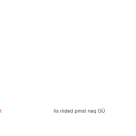
t
lis riided pmst naq OÜ