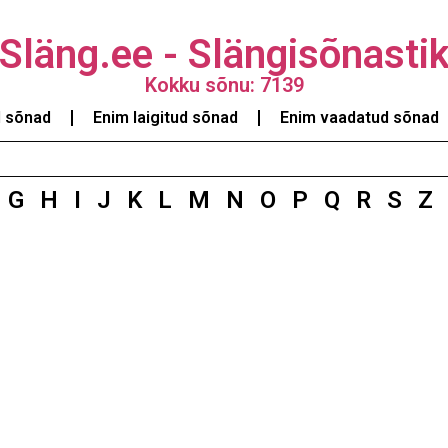
Släng.ee - Slängisõnasti
Kokku sõnu: 7139
d sõnad
Enim laigitud sõnad
Enim vaadatud sõnad
G
H
I
J
K
L
M
N
O
P
Q
R
S
Z