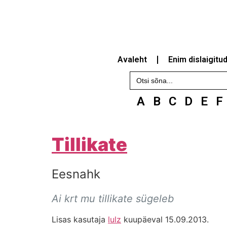
Avaleht
Enim dislaigitu
Search
for:
A
B
C
D
E
F
Tillikate
Eesnahk
Ai krt mu tillikate sügeleb
Lisas kasutaja
lulz
kuupäeval 15.09.2013.