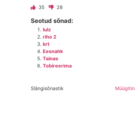
35
28
Seotud sõnad:
lulz
riho 2
krt
Eesnahk
Tainas
Tobireerima
Slängisõnastik
Müügiti