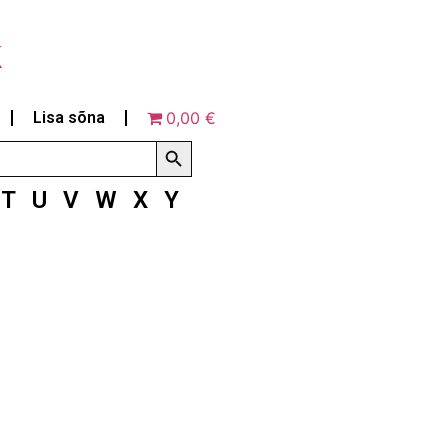
k
Lisa sõna
0,00 €
Search Button
T
U
V
W
X
Y