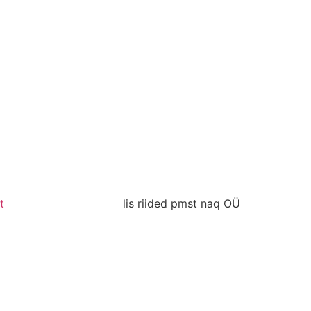
t
lis riided pmst naq OÜ