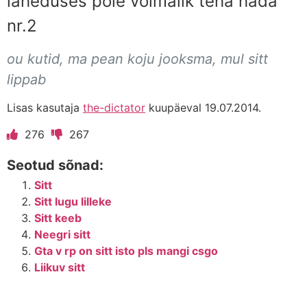
läheduses pole võimalik teha häda
nr.2
ou kutid, ma pean koju jooksma, mul sitt
lippab
Lisas kasutaja
the-dictator
kuupäeval 19.07.2014.
276
267
Seotud sõnad:
Sitt
Sitt lugu lilleke
Sitt keeb
Neegri sitt
Gta v rp on sitt isto pls mangi csgo
Liikuv sitt