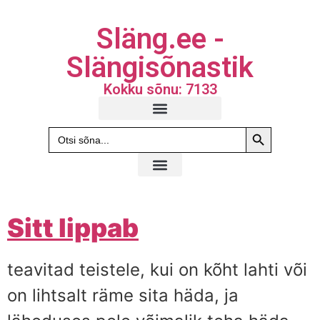
Släng.ee -
Slängisõnastik
Kokku sõnu: 7133
Search Butto
Search
for:
Sitt lippab
teavitad teistele, kui on kõht lahti või
on lihtsalt räme sita häda, ja