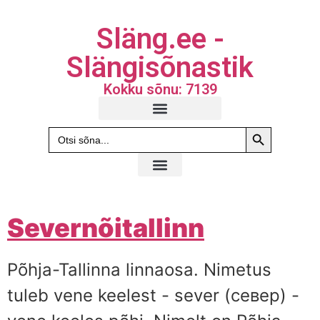
Släng.ee -
Slängisõnastik
Kokku sõnu: 7139
Search Butto
Search
for:
Severnõitallinn
Põhja-Tallinna linnaosa. Nimetus
tuleb vene keelest - sever (север) -