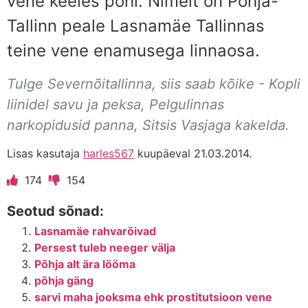
vene keeles põhi. Nimelt on Põhja-
Tallinn peale Lasnamäe Tallinnas
teine vene enamusega linnaosa.
Tulge Severnõitallinna, siis saab kõike - Kopli
liinidel savu ja peksa, Pelgulinnas
narkopidusid panna, Sitsis Vasjaga kakelda.
Lisas kasutaja
harles567
kuupäeval 21.03.2014.
174
154
Seotud sõnad:
Lasnamäe rahvarõivad
Persest tuleb neeger välja
Põhja alt ära lööma
põhja gäng
sarvi maha jooksma ehk prostitutsioon vene