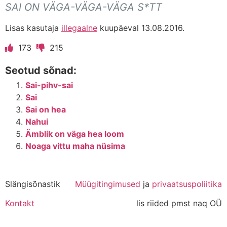
SAI ON VÄGA-VÄGA-VÄGA S*TT
Lisas kasutaja
illegaalne
kuupäeval 13.08.2016.
173
215
Seotud sõnad:
Sai-pihv-sai
Sai
Sai on hea
Nahui
Ämblik on väga hea loom
Noaga vittu maha nüsima
Slängisõnastik
Müügitingimused
ja
privaatsuspoliitika
Kontakt
lis riided pmst naq OÜ