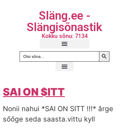
Släng.ee -
Slängisõnastik
Kokku sõnu: 7134
Search Butto
Search
for:
SAI ON $ITT
Nonii nahui *SAI ON SITT !!!* ârge
sőőge seda saasta.vittu kyll