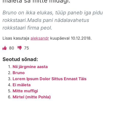
mäleta sa mitte midagi.
Bruno on ikka elukas, tüüp paneb iga pidu
rokkstaari.Madis pani nädalavahetus
rokkstaari firma peol.
Lisas kasutaja
aleksandr
kuupäeval 10.12.2018.
80
75
Seotud sõnad:
Nii järgmine aasta
Bruno
Lorem Ipsum Dolor Sittus Ennast Täis
Ei mäleta
Mitte muffigi
Mirtel (mitte Pohla)