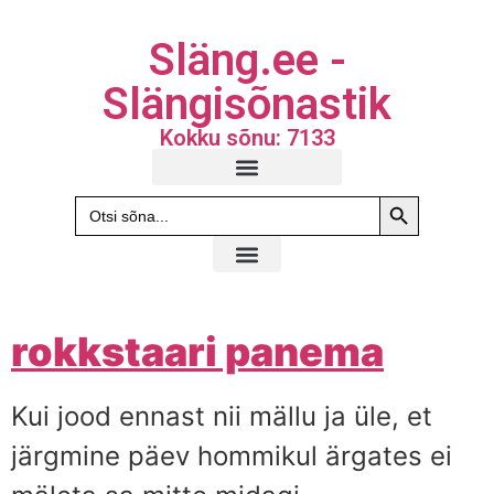
Släng.ee -
Slängisõnastik
Kokku sõnu: 7133
Search Butto
Search
for:
rokkstaari panema
Kui jood ennast nii mällu ja üle, et
järgmine päev hommikul ärgates ei