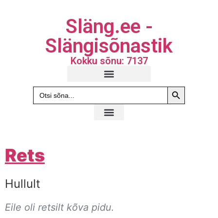
Släng.ee -
Slängisõnastik
Kokku sõnu: 7137
Search Butto
Search
for:
Rets
Hullult
Eile oli retsilt kõva pidu.