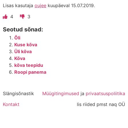
Lisas kasutaja
oujee
kuupäeval 15.07.2019.
4
3
Seotud sõnad:
Õli
Kuse kõva
Üli kõva
Kõva
kõva teepidu
Roopi panema
Slängisõnastik
Müügitingimused
ja
privaatsuspoliitika
Kontakt
lis riided pmst naq OÜ