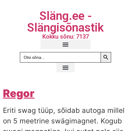
Släng.ee -
Slängisõnastik
Kokku sõnu: 7137
Search Butto
Search
for:
Regor
Eriti swag tüüp, sõidab autoga millel
on 5 meetrine swägimagnet. Kogub