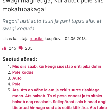
swagi magnetiga, kui autot pole siis
mokatubakaga!
Regoril lasti auto tuuri ja pani tupsu alla, et
swagi koguda.
Lisas kasutaja
roosike
kuupäeval 02.05.2013.
245
283
Seotud sõnad:
Mis siis saab, kui keegi sisestab eriti pika defin
Pole kodus!
Auto
Pole
Ats. Ats on vähe laiem ja eriti suurte tissidega
mees. Ats haiseb. Ta ei pese ennast ja ta sitaks
haiseb naq reaalselt. Sellepärast saia hinnad ongi
tõstetud hinnaga sest ats sööb kõik ära. Ats tuleb