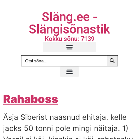
Släng.ee -
Slängisõnastik
Kokku sõnu: 7139
Search Butto
Search
for:
Rahaboss
Äsja Siberist naasnud ehitaja, kelle
jaoks 50 tonni pole mingi näitaja. 1)