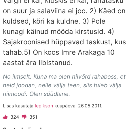
Vargil ei käi, kioskis ei käi, rahatasku
on suur ja salaviina ei joo. 2) Käed on
kuldsed, kõri ka kuldne. 3) Pole
kunagi käinud mööda kirstusid. 4)
Sajakroonised hüppavad taskust, kus
tahab.5) On koos Imre Arakaga 10
aastat ära libistanud.
No ilmselt. Kuna ma olen niivõrd rahaboss, et
neid joodan, neile välja teen, siis tuleb välja
niimoodi. Olen süüdlane.
Lisas kasutaja
lepikson
kuupäeval 26.05.2011.
324
351