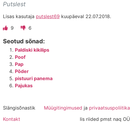
Putslest
Lisas kasutaja
putslest69
kuupäeval 22.07.2018.
9
6
Seotud sõnad:
Paldiski kikilips
Poof
Pap
Põder
pistuuri panema
Pajukas
Slängisõnastik
Müügitingimused
ja
privaatsuspoliitika
Kontakt
lis riided pmst naq OÜ