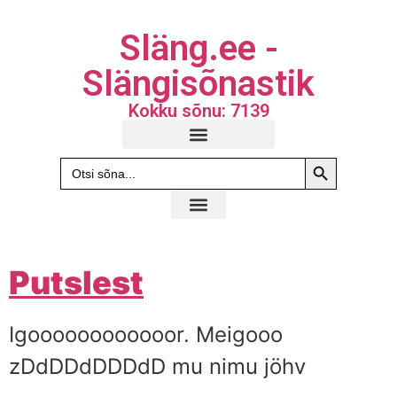
Släng.ee -
Slängisõnastik
Kokku sõnu: 7139
Search Butto
Search
for:
Putslest
Igoooooooooooor. Meigooo
zDdDDdDDDdD mu nimu jöhv