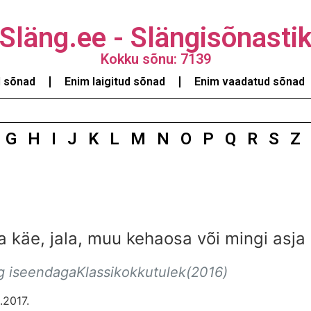
Släng.ee - Slängisõnasti
Kokku sõnu: 7139
d sõnad
Enim laigitud sõnad
Enim vaadatud sõnad
G
H
I
J
K
L
M
N
O
P
Q
R
S
Z
käe, jala, muu kehaosa või mingi asja 
eg iseendagaKlassikokkutulek(2016)
.2017.