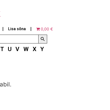
k
Lisa sõna
0,00 €
Search Button
T
U
V
W
X
Y
abil.