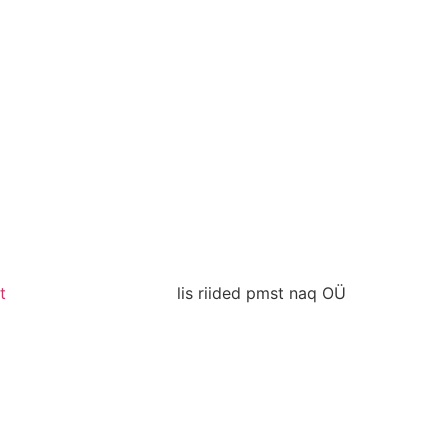
t
lis riided pmst naq OÜ