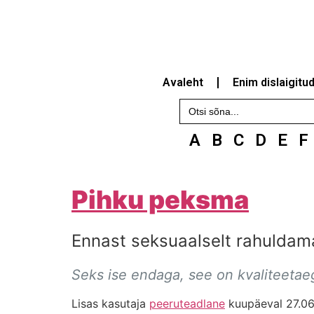
Avaleht
Enim dislaigitu
Search
for:
A
B
C
D
E
F
Pihku peksma
Ennast seksuaalselt rahuldama 
Seks ise endaga, see on kvaliteeta
Lisas kasutaja
peeruteadlane
kuupäeval 27.06