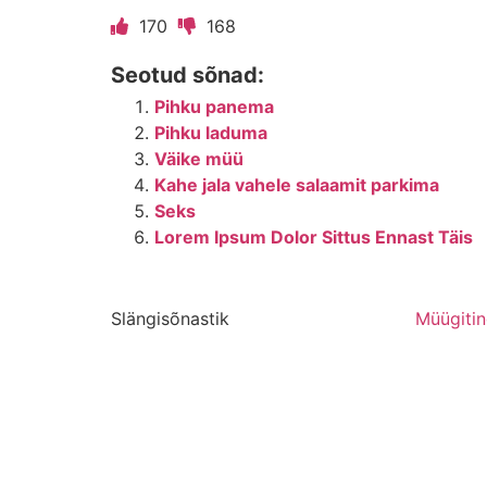
170
168
Seotud sõnad:
Pihku panema
Pihku laduma
Väike müü
Kahe jala vahele salaamit parkima
Seks
Lorem Ipsum Dolor Sittus Ennast Täis
Slängisõnastik
Müügiti