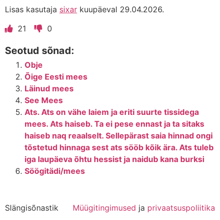
Lisas kasutaja
sixar
kuupäeval 29.04.2026.
21
0
Seotud sõnad:
Obje
Õige Eesti mees
Läinud mees
See Mees
Ats. Ats on vähe laiem ja eriti suurte tissidega
mees. Ats haiseb. Ta ei pese ennast ja ta sitaks
haiseb naq reaalselt. Sellepärast saia hinnad ongi
tõstetud hinnaga sest ats sööb kõik ära. Ats tuleb
iga laupäeva õhtu hessist ja naidub kana burksi
Söögitädi/mees
Slängisõnastik
Müügitingimused
ja
privaatsuspoliitika