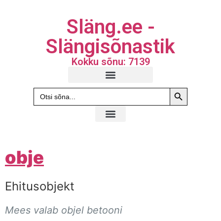
Släng.ee -
Slängisõnastik
Kokku sõnu: 7139
Search Butto
Search
for:
obje
Ehitusobjekt
Mees valab objel betooni