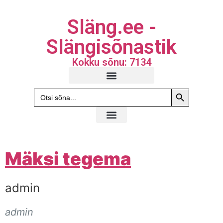
Släng.ee -
Slängisõnastik
Kokku sõnu: 7134
Search Butto
Search
for:
Mäksi tegema
admin
admin