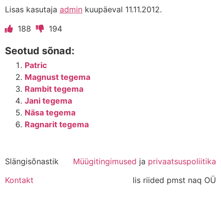
Lisas kasutaja
admin
kuupäeval 11.11.2012.
188
194
Seotud sõnad:
Patric
Magnust tegema
Rambit tegema
Jani tegema
Näsa tegema
Ragnarit tegema
Slängisõnastik
Müügitingimused
ja
privaatsuspoliitika
Kontakt
lis riided pmst naq OÜ