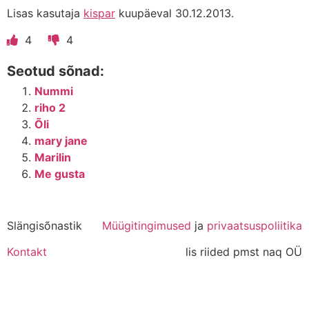
Lisas kasutaja
kispar
kuupäeval 30.12.2013.
4
4
Seotud sõnad:
Nummi
riho 2
Õli
mary jane
Marilin
Me gusta
Slängisõnastik
Müügitingimused
ja
privaatsuspoliitika
Kontakt
lis riided pmst naq OÜ