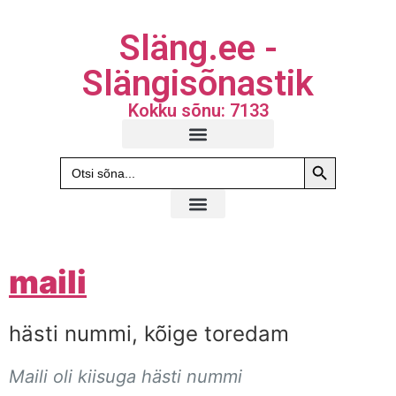
Släng.ee -
Slängisõnastik
Kokku sõnu: 7133
Search Butto
Search
for:
maili
hästi nummi, kõige toredam
Maili oli kiisuga hästi nummi