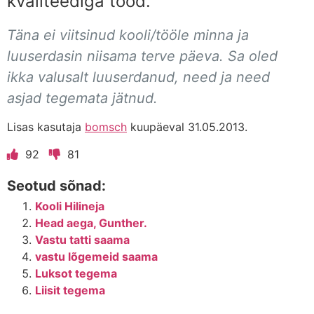
kvaliteediga tööd.
Täna ei viitsinud kooli/tööle minna ja
luuserdasin niisama terve päeva. Sa oled
ikka valusalt luuserdanud, need ja need
asjad tegemata jätnud.
Lisas kasutaja
bomsch
kuupäeval 31.05.2013.
92
81
Seotud sõnad:
Kooli Hilineja
Head aega, Gunther.
Vastu tatti saama
vastu lõgemeid saama
Luksot tegema
Liisit tegema