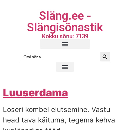
Släng.ee -
Slängisõnastik
Kokku sõnu: 7139
Search Butto
Search
for:
Luuserdama
Loseri kombel elutsemine. Vastu
head tava käituma, tegema kehva