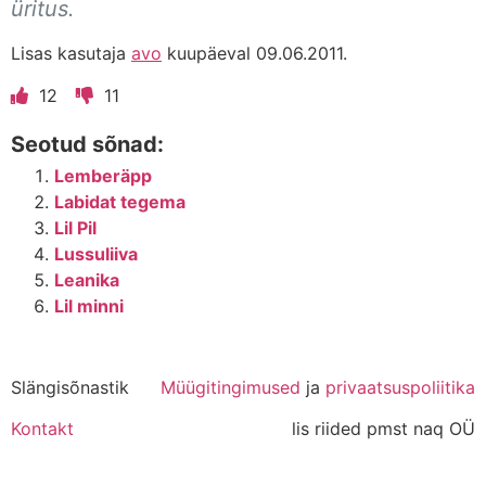
üritus.
Lisas kasutaja
avo
kuupäeval 09.06.2011.
12
11
Seotud sõnad:
Lemberäpp
Labidat tegema
Lil Pil
Lussuliiva
Leanika
Lil minni
Slängisõnastik
Müügitingimused
ja
privaatsuspoliitika
Kontakt
lis riided pmst naq OÜ