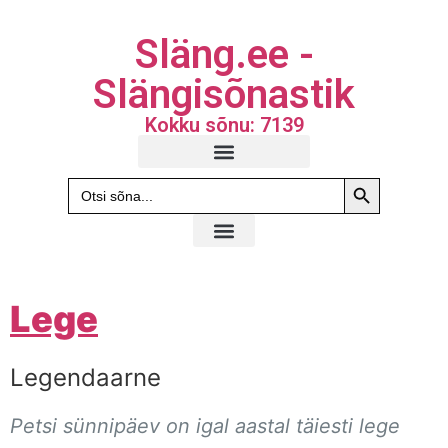
Släng.ee -
Slängisõnastik
Kokku sõnu: 7139
Search Butto
Search
for:
Lege
Legendaarne
Petsi sünnipäev on igal aastal täiesti lege