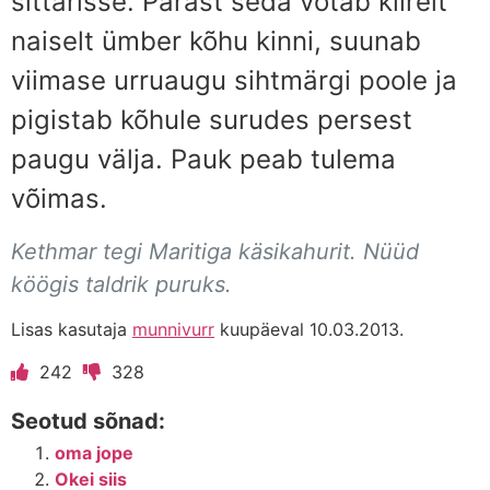
sittarisse. Pärast seda võtab kiirelt
naiselt ümber kõhu kinni, suunab
viimase urruaugu sihtmärgi poole ja
pigistab kõhule surudes persest
paugu välja. Pauk peab tulema
võimas.
Kethmar tegi Maritiga käsikahurit. Nüüd
köögis taldrik puruks.
Lisas kasutaja
munnivurr
kuupäeval 10.03.2013.
242
328
Seotud sõnad:
oma jope
Okei siis