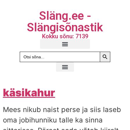
Släng.ee -
Slängisõnastik
Kokku sõnu: 7139
Search Butto
Search
for:
käsikahur
Mees nikub naist perse ja siis laseb
oma jobihunniku talle ka sinna