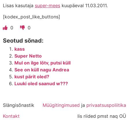
Lisas kasutaja
super-mees
kuupäeval 11.03.2011.
[kodex_post_like_buttons]
0
0
Seotud sõnad:
kass
Super Netto
Mul on ilge lõtv, putsi küll
See on küll nagu Andrea
kust pärit oled?
Luuki oled saanud w???
Slängisõnastik
Müügitingimused
ja
privaatsuspoliitika
Kontakt
lis riided pmst naq OÜ