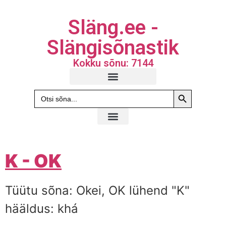
Släng.ee -
Slängisõnastik
Kokku sõnu: 7144
Search Butto
Search
for:
K - OK
Tüütu sõna: Okei, OK lühend "K"
hääldus: khá