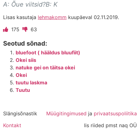
A: Õue viitsid?B: K
Lisas kasutaja
lehmakomm
kuupäeval 02.11.2019.
175
63
Seotud sõnad:
bluefoot ( hääldus bluufiit)
Okei siis
natuke gei on täitsa okei
Okei
tuutu laskma
Tuutu
Slängisõnastik
Müügitingimused
ja
privaatsuspoliitika
Kontakt
lis riided pmst naq OÜ