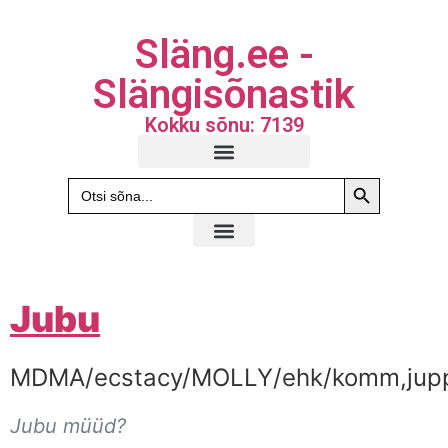
Släng.ee -
Slängisõnastik
Kokku sõnu: 7139
Search Butto
Search
for:
Jubu
MDMA/ecstacy/MOLLY/ehk/komm,jup
Jubu müüd?