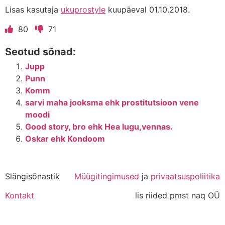
Lisas kasutaja
ukuprostyle
kuupäeval 01.10.2018.
80
71
Seotud sõnad:
Jupp
Punn
Komm
sarvi maha jooksma ehk prostitutsioon vene
moodi
Good story, bro ehk Hea lugu,vennas.
Oskar ehk Kondoom
Slängisõnastik
Müügitingimused
ja
privaatsuspoliitika
Kontakt
lis riided pmst naq OÜ