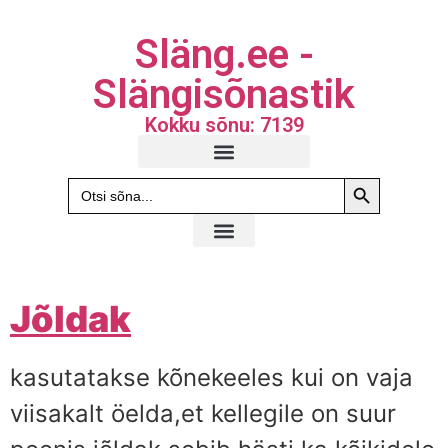
Släng.ee -
Slängisõnastik
Kokku sõnu: 7139
Search Butto
Search
for:
Jõldak
kasutatakse kõnekeeles kui on vaja
viisakalt öelda,et kellegile on suur