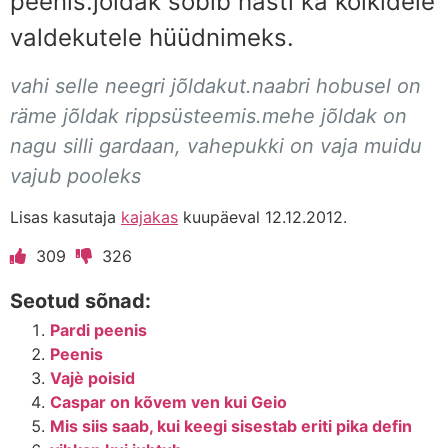
peenis.jõldak sobib hästi ka kõikidele
valdekutele hüüdnimeks.
vahi selle neegri jõldakut.naabri hobusel on
räme jõldak rippsüsteemis.mehe jõldak on
nagu silli gardaan, vahepukki on vaja muidu
vajub pooleks
Lisas kasutaja
kajakas
kuupäeval 12.12.2012.
309
326
Seotud sõnad:
Pardi peenis
Peenis
Vajè poisid
Caspar on kõvem ven kui Geio
Mis siis saab, kui keegi sisestab eriti pika defin