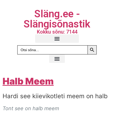
Släng.ee -
Slängisõnastik
Kokku sõnu: 7144
Search Butto
Search
for:
Halb Meem
Hardi see kiievikotleti meem on halb
Tont see on halb meem