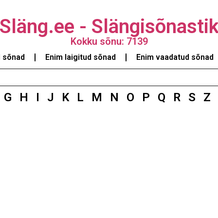
Släng.ee - Slängisõnasti
Kokku sõnu: 7139
d sõnad
Enim laigitud sõnad
Enim vaadatud sõnad
G
H
I
J
K
L
M
N
O
P
Q
R
S
Z