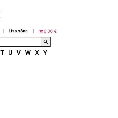
k
Lisa sõna
0,00 €
Search Button
T
U
V
W
X
Y