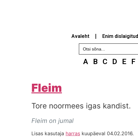
Avaleht
Enim dislaigitu
Search
for:
A
B
C
D
E
F
Fleim
Tore noormees igas kandist.
Fleim on jumal
Lisas kasutaja
harras
kuupäeval 04.02.2016.