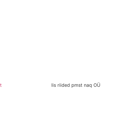
t
lis riided pmst naq OÜ