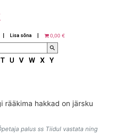
k
Lisa sõna
0,00 €
Search Button
T
U
V
W
X
Y
agi rääkima hakkad on järsku
Õpetaja palus ss Tiidul vastata ning