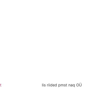
t
lis riided pmst naq OÜ