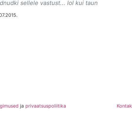
dnudki sellele vastust... lol kui taun
07.2015.
ngimused
ja
privaatsuspoliitika
Kontak