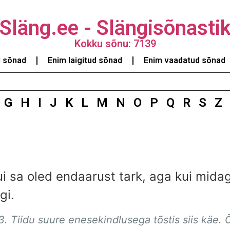
Släng.ee - Slängisõnasti
Kokku sõnu: 7139
d sõnad
Enim laigitud sõnad
Enim vaadatud sõnad
G
H
I
J
K
L
M
N
O
P
Q
R
S
Z
kui sa oled endaarust tark, aga kui mid
gi.
3. Tiidu suure enesekindlusega tõstis siis käe. 