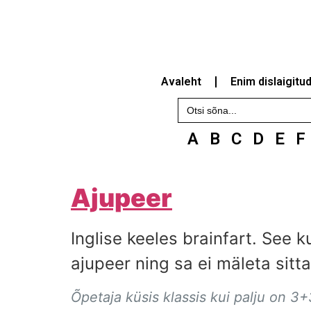
Avaleht
Enim dislaigitu
Search
for:
A
B
C
D
E
F
Ajupeer
Inglise keeles brainfart. See 
ajupeer ning sa ei mäleta sitta
Õpetaja küsis klassis kui palju on 3+