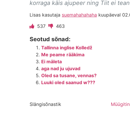
korraga käis ajupeer ning Tiit ei tean
Lisas kasutaja
suemahahahaha
kuupäeval 02.
537
463
Seotud sõnad:
Tallinna inglise Kolledž
Me peame rääkima
Ei mäleta
aga nad ju ujuvad
Oled sa tusane, vennas?
Luuki oled saanud w???
Slängisõnastik
Müügiti